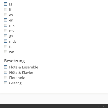
kl
lf
as
en
mk
mv
gs
mdv
tt
wn
Besetzung
Flöte & Ensemble
Flöte & Klavier
Flöte solo
Gesang