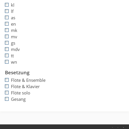
kl
lf
as
en
mk
mv
gs
mdv
tt
wn
Besetzung
Flöte & Ensemble
Flöte & Klavier
Flöte solo
Gesang