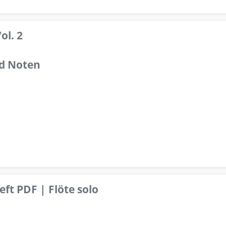
ol. 2
d Noten
ft PDF | Flöte solo