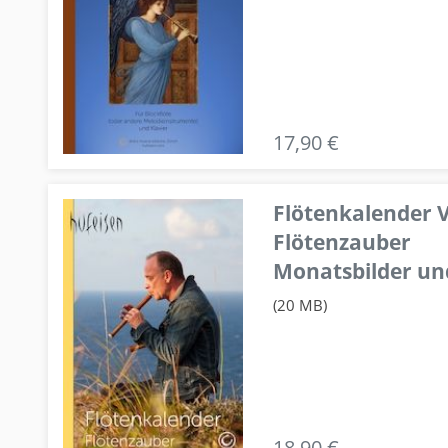
17,90 €
Flötenkalender V
Flötenzauber
Monatsbilder un
(20 MB)
18,90 €