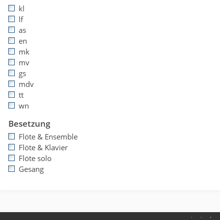
kl
lf
as
en
mk
mv
gs
mdv
tt
wn
Besetzung
Flöte & Ensemble
Flöte & Klavier
Flöte solo
Gesang