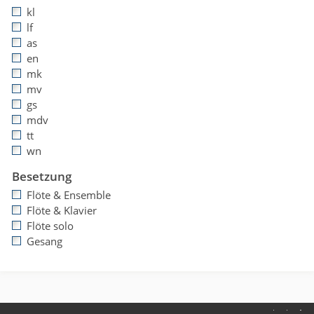
kl
lf
as
en
mk
mv
gs
mdv
tt
wn
Besetzung
Flöte & Ensemble
Flöte & Klavier
Flöte solo
Gesang