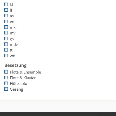
kl
lf
as
en
mk
mv
gs
mdv
tt
wn
Besetzung
Flöte & Ensemble
Flöte & Klavier
Flöte solo
Gesang