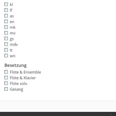
kl
lf
as
en
mk
mv
gs
mdv
tt
wn
Besetzung
Flöte & Ensemble
Flöte & Klavier
Flöte solo
Gesang