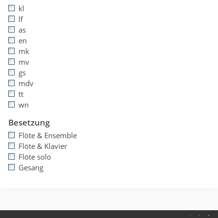
kl
lf
as
en
mk
mv
gs
mdv
tt
wn
Besetzung
Flöte & Ensemble
Flöte & Klavier
Flöte solo
Gesang