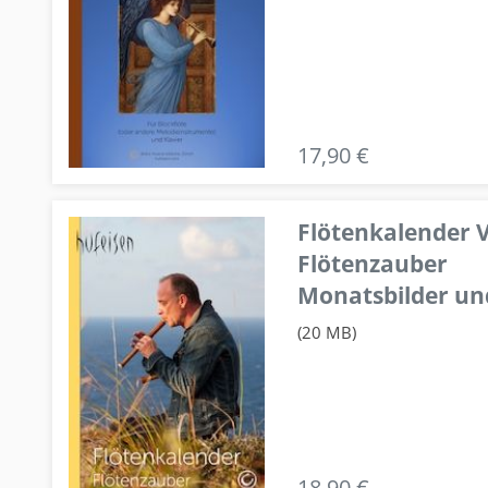
17,90 €
Flötenkalender V
Flötenzauber
Monatsbilder un
(20 MB)
18,90 €