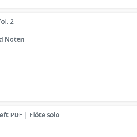
ol. 2
d Noten
ft PDF | Flöte solo