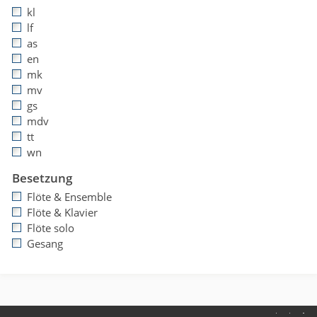
kl
lf
as
en
mk
mv
gs
mdv
tt
wn
Besetzung
Flöte & Ensemble
Flöte & Klavier
Flöte solo
Gesang