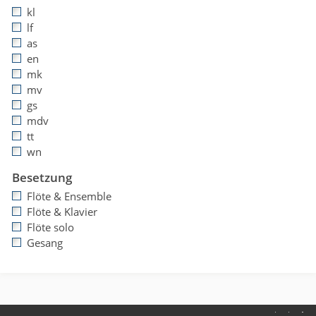
kl
lf
as
en
mk
mv
gs
mdv
tt
wn
Besetzung
Flöte & Ensemble
Flöte & Klavier
Flöte solo
Gesang