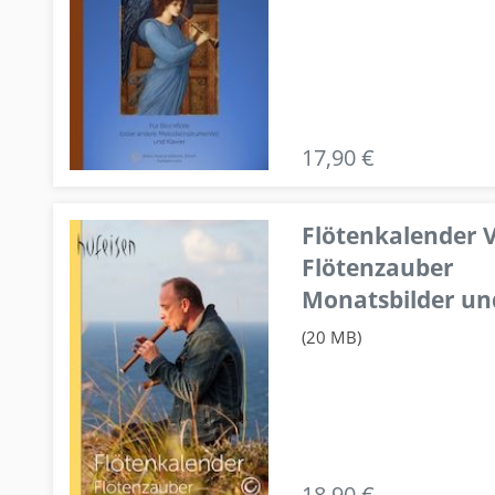
17,90 €
Flötenkalender V
Flötenzauber
Monatsbilder un
(20 MB)
18,90 €