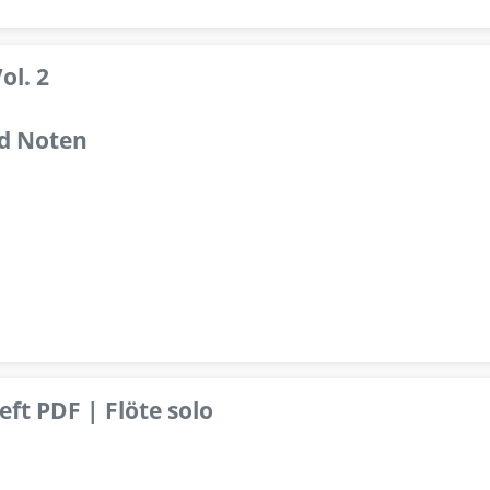
ol. 2
d Noten
ft PDF | Flöte solo