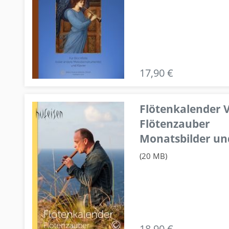
17,90 €
Flötenkalender V
Flötenzauber
Monatsbilder un
(20 MB)
18,90 €