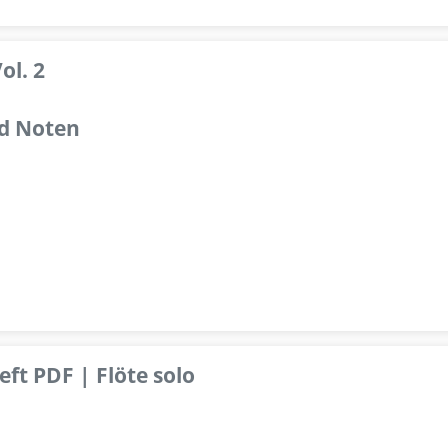
ol. 2
d Noten
ft PDF | Flöte solo