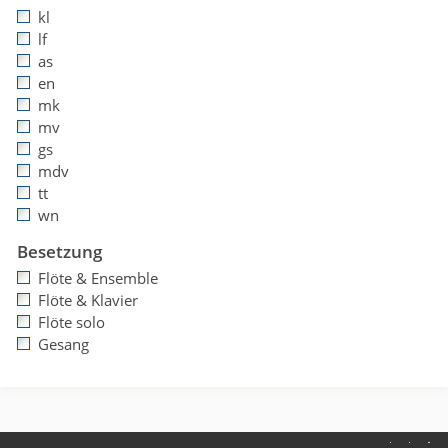
kl
lf
as
en
mk
mv
gs
mdv
tt
wn
Besetzung
Flöte & Ensemble
Flöte & Klavier
Flöte solo
Gesang