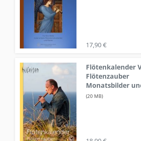
17,90 €
Flötenkalender V
Flötenzauber
Monatsbilder un
(20 MB)
18,90 €