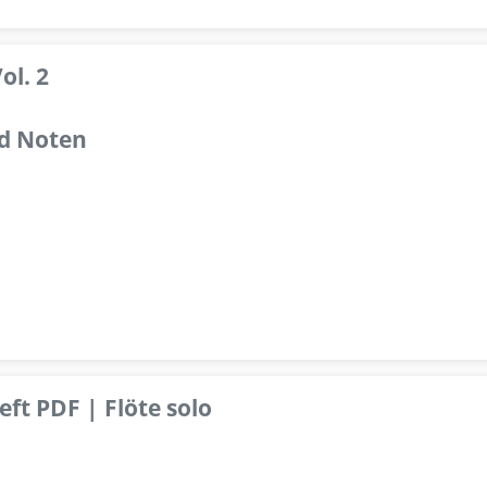
ol. 2
d Noten
ft PDF | Flöte solo