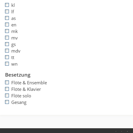
kl
lf
as
en
mk
mv
gs
mdv
tt
wn
Besetzung
Flöte & Ensemble
Flöte & Klavier
Flöte solo
Gesang