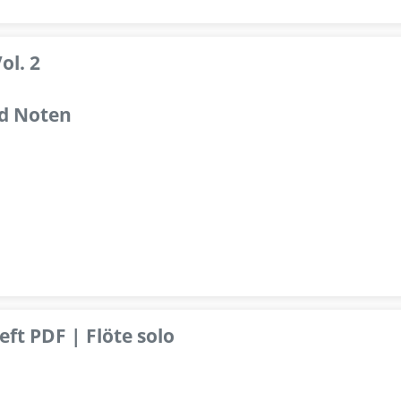
ol. 2
d Noten
ft PDF | Flöte solo