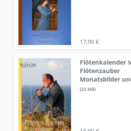
17,90 €
Flötenkalender V
Flötenzauber
Monatsbilder un
(20 MB)
18,90 €