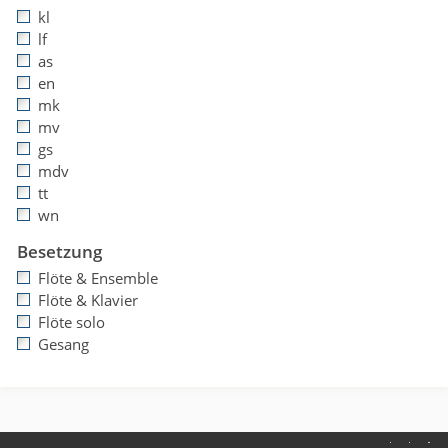
kl
lf
as
en
mk
mv
gs
mdv
tt
wn
Besetzung
Flöte & Ensemble
Flöte & Klavier
Flöte solo
Gesang