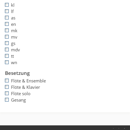
kl
lf
as
en
mk
mv
gs
mdv
tt
wn
Besetzung
Flöte & Ensemble
Flöte & Klavier
Flöte solo
Gesang