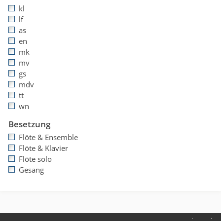
kl
lf
as
en
mk
mv
gs
mdv
tt
wn
Besetzung
Flöte & Ensemble
Flöte & Klavier
Flöte solo
Gesang