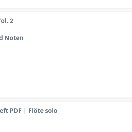
ol. 2
d Noten
ft PDF | Flöte solo