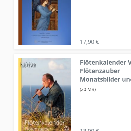
17,90 €
Flötenkalender V
Flötenzauber
Monatsbilder un
(20 MB)
18,90 €