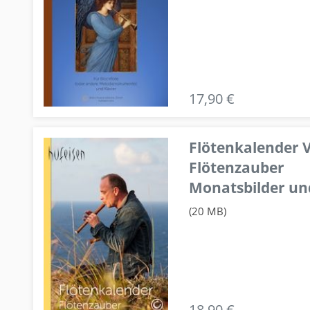
17,90 €
Flötenkalender V
Flötenzauber
Monatsbilder un
(20 MB)
18,90 €