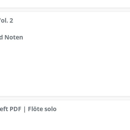
ol. 2
d Noten
ft PDF | Flöte solo