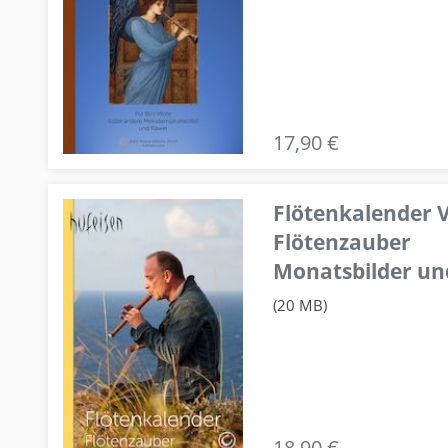
17,90 €
Flötenkalender V
Flötenzauber
Monatsbilder un
(20 MB)
18,90 €