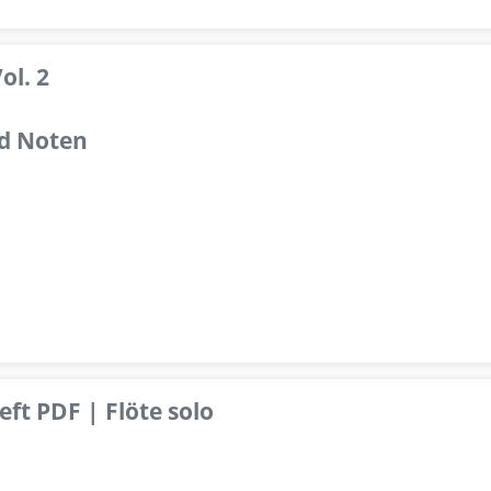
ol. 2
d Noten
ft PDF | Flöte solo