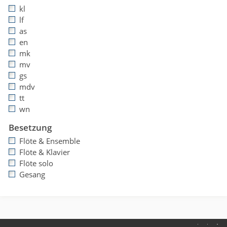
kl
lf
as
en
mk
mv
gs
mdv
tt
wn
Besetzung
Flöte & Ensemble
Flöte & Klavier
Flöte solo
Gesang