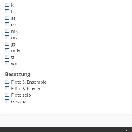
kl
lf
as
en
mk
mv
gs
mdv
tt
wn
Besetzung
Flöte & Ensemble
Flöte & Klavier
Flöte solo
Gesang