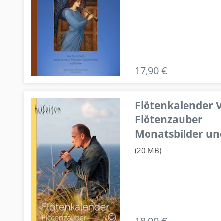
17,90 €
Flötenkalender V
Flötenzauber
Monatsbilder un
(20 MB)
18,90 €