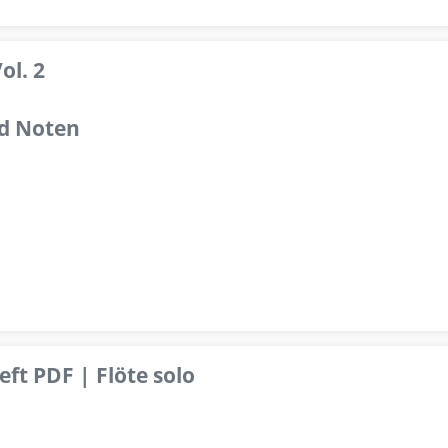
ol. 2
d Noten
ft PDF | Flöte solo