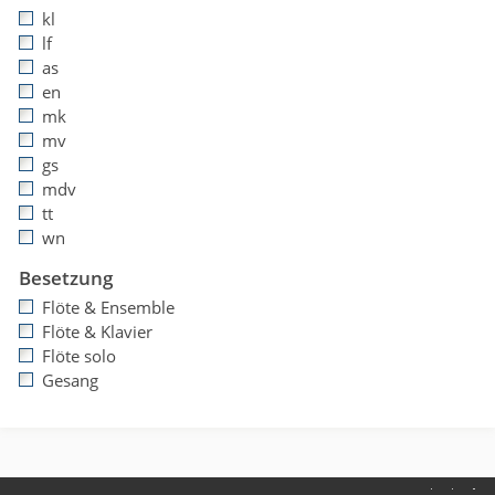
kl
lf
as
en
mk
mv
gs
mdv
tt
wn
Besetzung
Flöte & Ensemble
Flöte & Klavier
Flöte solo
Gesang