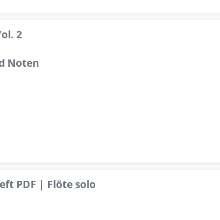
ol. 2
d Noten
ft PDF | Flöte solo