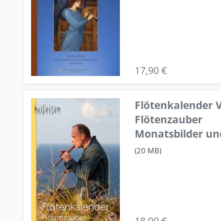
17,90 €
Flötenkalender V
Flötenzauber
Monatsbilder un
(20 MB)
18,90 €