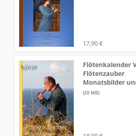
17,90 €
Flötenkalender V
Flötenzauber
Monatsbilder un
(20 MB)
18,90 €