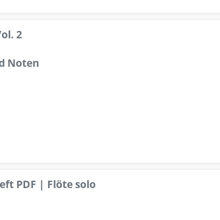
ol. 2
d Noten
ft PDF | Flöte solo