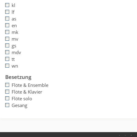
kl
lf
as
en
mk
mv
gs
mdv
tt
wn
Besetzung
Flöte & Ensemble
Flöte & Klavier
Flöte solo
Gesang