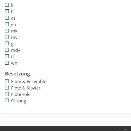
kl
lf
as
en
mk
mv
gs
mdv
tt
wn
Besetzung
Flöte & Ensemble
Flöte & Klavier
Flöte solo
Gesang