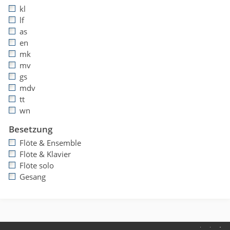
kl
lf
as
en
mk
mv
gs
mdv
tt
wn
Besetzung
Flöte & Ensemble
Flöte & Klavier
Flöte solo
Gesang