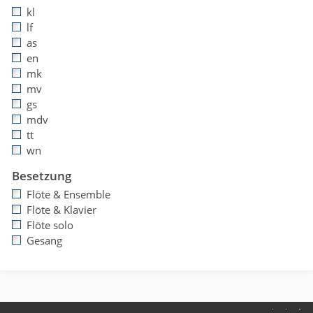
kl
lf
as
en
mk
mv
gs
mdv
tt
wn
Besetzung
Flöte & Ensemble
Flöte & Klavier
Flöte solo
Gesang