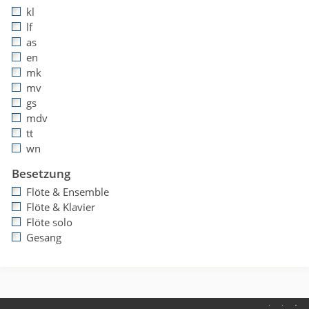
kl
lf
as
en
mk
mv
gs
mdv
tt
wn
Besetzung
Flöte & Ensemble
Flöte & Klavier
Flöte solo
Gesang