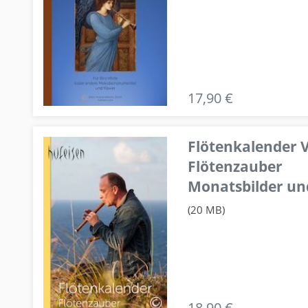
17,90 €
Flötenkalender V
Flötenzauber
Monatsbilder un
(20 MB)
18,90 €