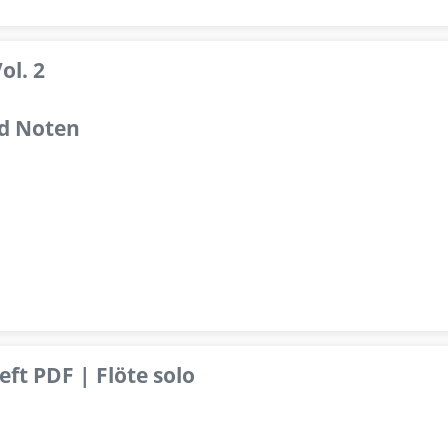
ol. 2
d Noten
ft PDF | Flöte solo