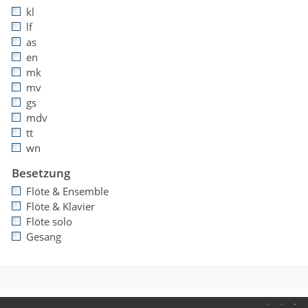
kl
lf
as
en
mk
mv
gs
mdv
tt
wn
Besetzung
Flöte & Ensemble
Flöte & Klavier
Flöte solo
Gesang