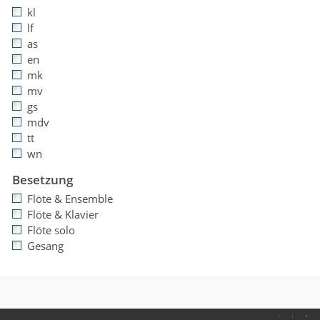
kl
lf
as
en
mk
mv
gs
mdv
tt
wn
Besetzung
Flöte & Ensemble
Flöte & Klavier
Flöte solo
Gesang