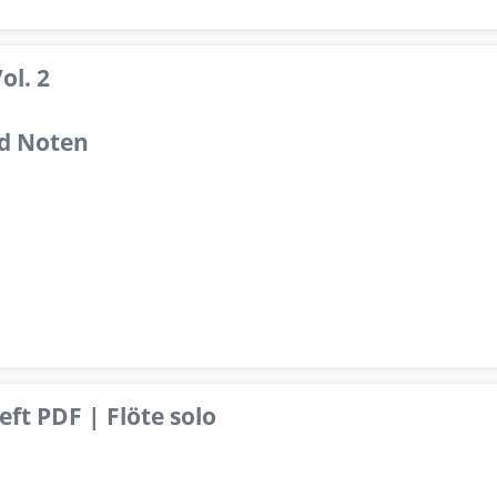
ol. 2
d Noten
ft PDF | Flöte solo