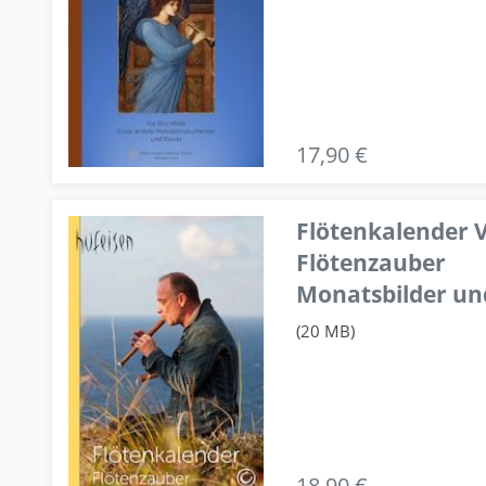
17,90 €
Flötenkalender V
Flötenzauber
Monatsbilder un
(20 MB)
18,90 €