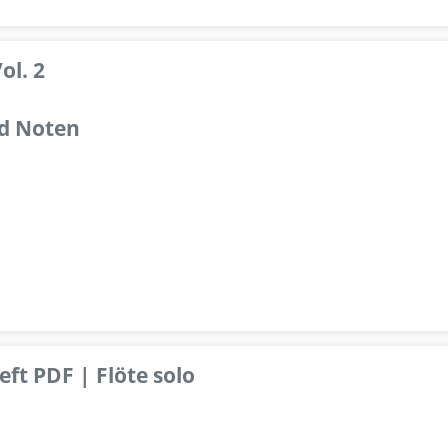
ol. 2
d Noten
ft PDF | Flöte solo