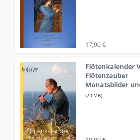
17,90 €
Flötenkalender V
Flötenzauber
Monatsbilder un
(20 MB)
18,90 €