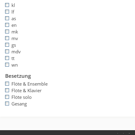
kl
lf
as
en
mk
mv
gs
mdv
tt
wn
Besetzung
Flöte & Ensemble
Flöte & Klavier
Flöte solo
Gesang