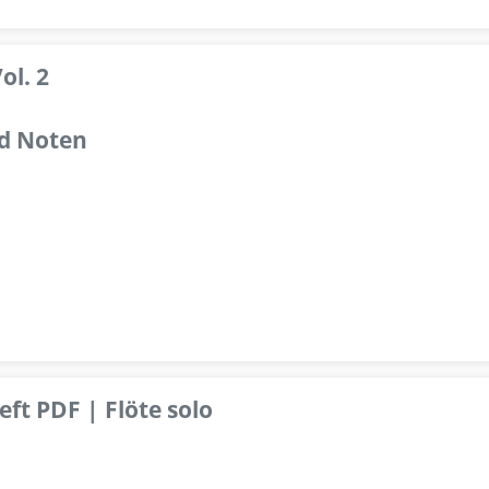
ol. 2
d Noten
ft PDF | Flöte solo