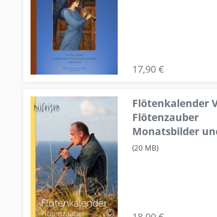
17,90 €
Flötenkalender V
Flötenzauber
Monatsbilder un
(20 MB)
18,90 €