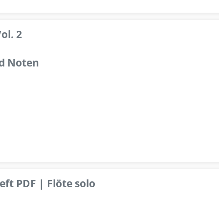
ol. 2
d Noten
ft PDF | Flöte solo