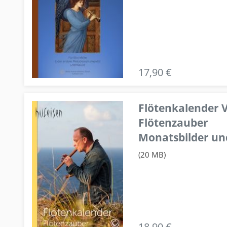
17,90 €
Flötenkalender V
Flötenzauber
Monatsbilder un
(20 MB)
18,90 €