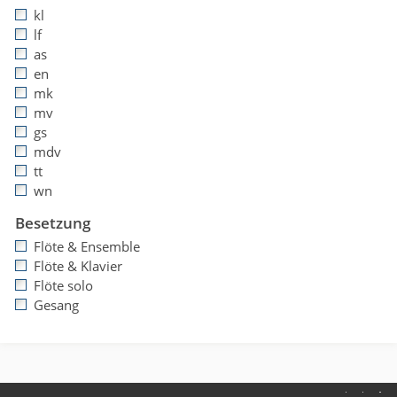
kl
lf
as
en
mk
mv
gs
mdv
tt
wn
Besetzung
Flöte & Ensemble
Flöte & Klavier
Flöte solo
Gesang