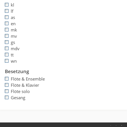
kl
lf
as
en
mk
mv
gs
mdv
tt
wn
Besetzung
Flöte & Ensemble
Flöte & Klavier
Flöte solo
Gesang