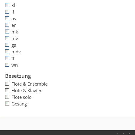
kl
lf
as
en
mk
mv
gs
mdv
tt
wn
Besetzung
Flöte & Ensemble
Flöte & Klavier
Flöte solo
Gesang