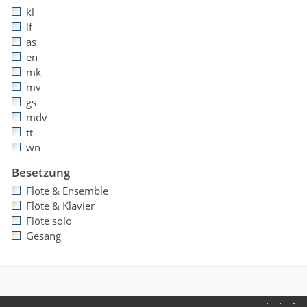
kl
lf
as
en
mk
mv
gs
mdv
tt
wn
Besetzung
Flöte & Ensemble
Flöte & Klavier
Flöte solo
Gesang