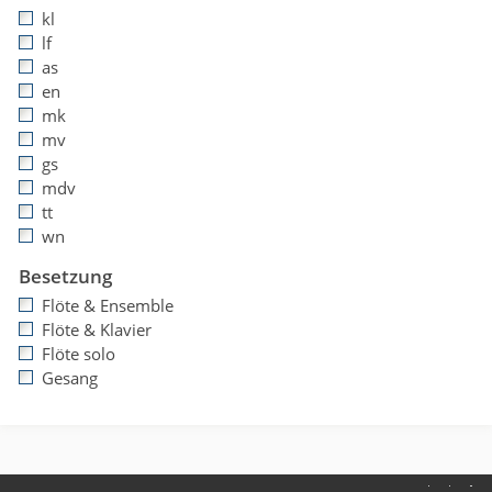
kl
lf
as
en
mk
mv
gs
mdv
tt
wn
Besetzung
Flöte & Ensemble
Flöte & Klavier
Flöte solo
Gesang