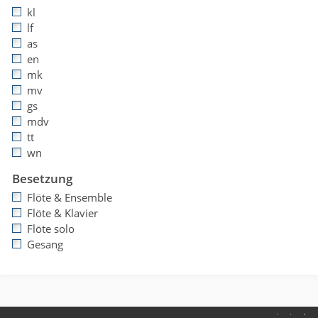
kl
lf
as
en
mk
mv
gs
mdv
tt
wn
Besetzung
Flöte & Ensemble
Flöte & Klavier
Flöte solo
Gesang