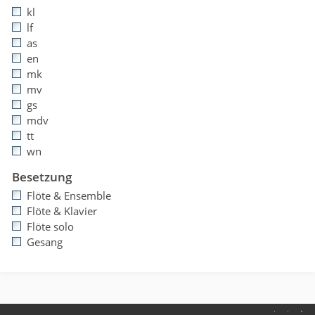
kl
lf
as
en
mk
mv
gs
mdv
tt
wn
Besetzung
Flöte & Ensemble
Flöte & Klavier
Flöte solo
Gesang