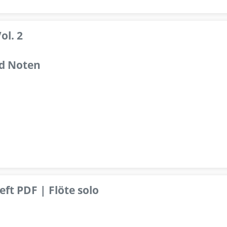
ol. 2
d Noten
ft PDF | Flöte solo