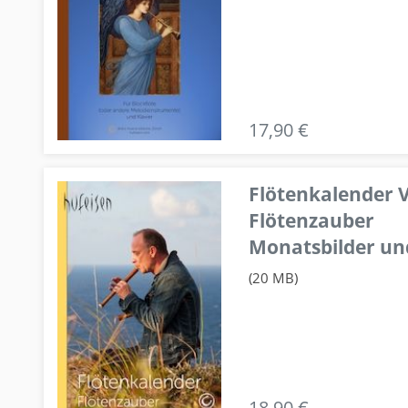
17,90 €
Flötenkalender V
Flötenzauber
Monatsbilder un
(20 MB)
18,90 €